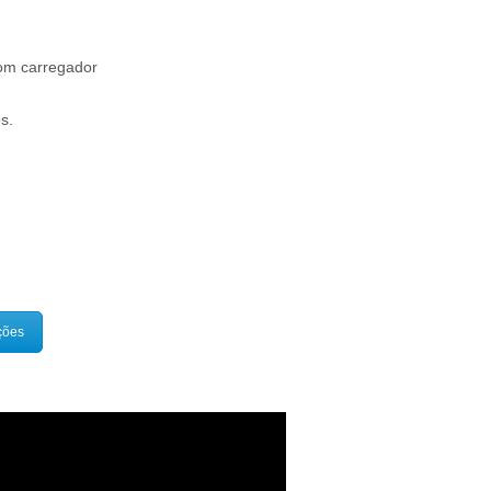
com carregador
s.
ções