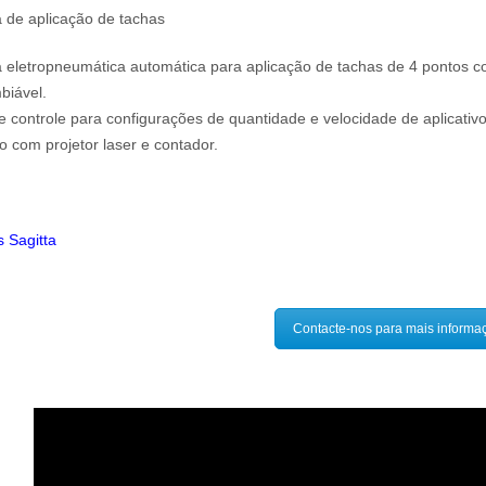
 de aplicação de tachas
 eletropneumática automática para aplicação de tachas de 4 pontos 
biável.
e controle para configurações de quantidade e velocidade de aplicativo
 com projetor laser e contador.
 Sagitta
Contacte-nos para mais informa