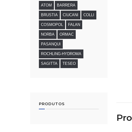
ATOM
BARRERA
BRUSTIA
CIUCANI
COLLI
COSMOPOL
FALAN
NORBA
ORMAC
PASANQUI
ROCHLING-HYDROMA
SAGITTA
TESEO
PRODUTOS
Pro