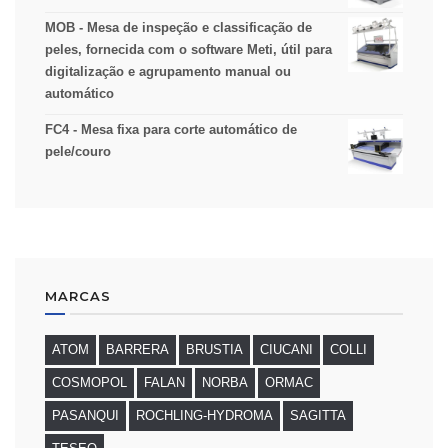
MOB - Mesa de inspeção e classificação de
peles, fornecida com o software Meti, útil para
digitalização e agrupamento manual ou
automático
FC4 - Mesa fixa para corte automático de
pele/couro
MARCAS
ATOM
BARRERA
BRUSTIA
CIUCANI
COLLI
COSMOPOL
FALAN
NORBA
ORMAC
PASANQUI
ROCHLING-HYDROMA
SAGITTA