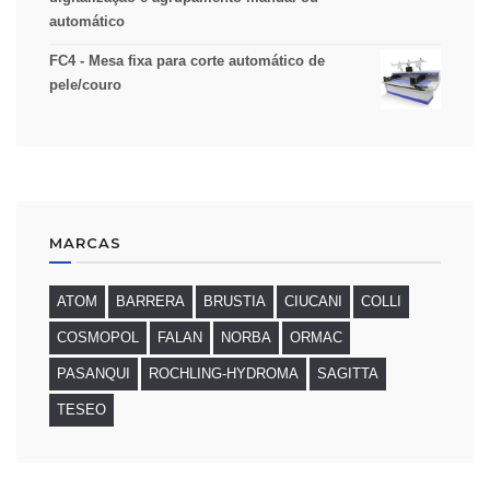
automático
FC4 - Mesa fixa para corte automático de
pele/couro
MARCAS
ATOM
BARRERA
BRUSTIA
CIUCANI
COLLI
COSMOPOL
FALAN
NORBA
ORMAC
PASANQUI
ROCHLING-HYDROMA
SAGITTA
TESEO