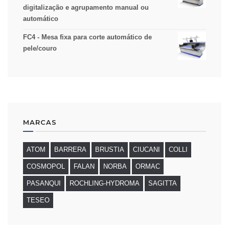
digitalização e agrupamento manual ou
automático
FC4 - Mesa fixa para corte automático de
pele/couro
MARCAS
ATOM
BARRERA
BRUSTIA
CIUCANI
COLLI
COSMOPOL
FALAN
NORBA
ORMAC
PASANQUI
ROCHLING-HYDROMA
SAGITTA
TESEO