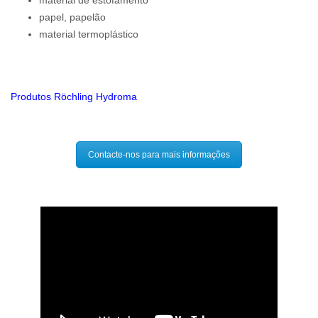
material de estofamento
papel, papelão
material termoplástico
Produtos Röchling Hydroma
Contacte-nos para mais informações