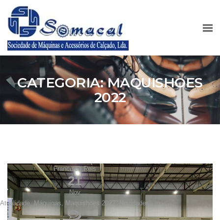
CATEGORIA:
MAQUISHOES
2022
Francisco Reis
21
Nov
Atualidade
,
Máquinas
,
Maquishoes 2022
,
Novidades